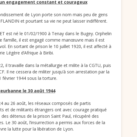
 un engagement constant et courageux
ndissement de Lyon porte son nom mais peu de gens
LANDIN et pourtant sa vie ne peut laisser indifférent.
est né le 01/02/1900 à Tenay dans le Bugey. Orphelin
de famille, il est engagé comme manœuvre mais il est
ol. En sortant de prison le 10 juillet 1920, il est affecté à
rie Légère d’Afrique à Biribi.
 il travaille dans la métallurgie et milite à la CGTU, puis
. Il ne cessera de militer jusqu’à son arrestation par la
 février 1944 sous la torture.
lleurbanne le 30 août 1944
24 au 26 août, les réseaux composés de partis
ats et de militants étrangers ont avec courage pratiqué
 des détenus de la prison Saint Paul, récupéré des
s. Le 30 août, l’insurrection a permis aux forces de la
re la lutte pour la libération de Lyon.