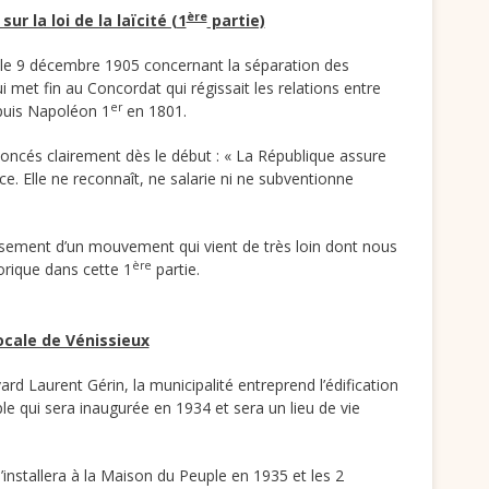
ère
sur la loi de la laïcité (1
partie)
e le 9 décembre 1905 concernant la séparation des
qui met fin au Concordat qui régissait les relations entre
er
depuis Napoléon 1
en 1801.
oncés clairement dès le début : « La République assure
ce. Elle ne reconnaît, ne salarie ni ne subventionne
issement d’un mouvement qui vient de très loin dont nous
ère
orique dans cette 1
partie.
ocale de Vénissieux
rd Laurent Gérin, la municipalité entreprend l’édification
e qui sera inaugurée en 1934 et sera un lieu de vie
installera à la Maison du Peuple en 1935 et les 2