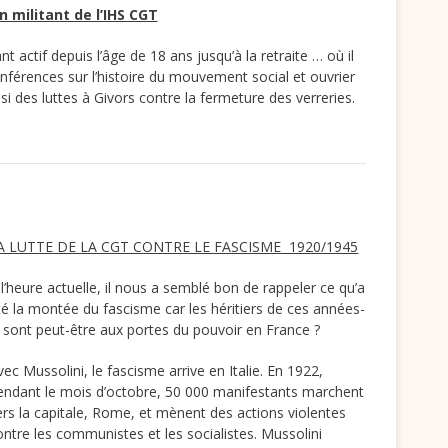
 militant de l’IHS CGT
 actif depuis l’âge de 18 ans jusqu’à la retraite … où il
onférences sur l’histoire du mouvement social et ouvrier
si des luttes à Givors contre la fermeture des verreries.
A LUTTE DE LA CGT CONTRE LE FASCISME 1920/1945
 l’heure actuelle, il nous a semblé bon de rappeler ce qu’a
té la montée du fascisme car les héritiers de ces années-
à sont peut-être aux portes du pouvoir en France ?
vec Mussolini, le fascisme arrive en Italie. En 1922,
endant le mois d’octobre, 50 000 manifestants marchent
ers la capitale, Rome, et mènent des actions violentes
ontre les communistes et les socialistes. Mussolini