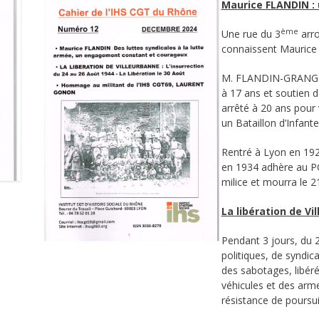
Maurice FLANDIN :
ème
Une rue du 3
arro
connaissent Maurice F
M. FLANDIN-GRANGET 
à 17 ans et soutien 
arrêté à 20 ans pour v
un Bataillon d’Infante
Rentré à Lyon en 1922,
en 1934 adhère au PCF
milice et mourra le 21
La libération de Vi
Pendant 3 jours, du 
politiques, de syndic
des sabotages, libéré
véhicules et des arme
résistance de poursuiv