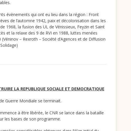
ables.
ents évènements qui ont eu lieu dans la région : Front
rèves de l’automne 1942, paix et décolonisation dans les
e 1968, la fusion des UL de Vénissieux, Feyzin et Saint
ès et la relaxe des 9 de RVI en 1988, luttes menées
 (Véninov – Rexroth – Société d’Agences et de Diffusion
Solidage)
STRUIRE LA REPUBLIQUE SOCIALE ET DEMOCRATIQUE
nde Guerre Mondiale se terminait.
mmence à être libérée, le CNR se lance dans la bataille
 sur les bases de son programme.
avancées considérables obtenues dans l’élan initial du