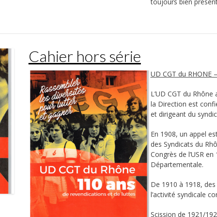
toujours bien présent
Cahier hors série
UD CGT du RHONE – 1
L’UD CGT du Rhône a
la Direction est con
et dirigeant du syndi
En 1908, un appel est
des Syndicats du Rhôn
Congrès de l’USR en 1
Départementale.
De 1910 à 1918, des l
l’activité syndicale co
Scission de 1921/1922