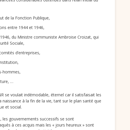
t de la Fonction Publique,
ions entre 1944 et 1946,
 1946, du Ministre communiste Ambroise Croizat, qui
urité Sociale,
comités d’entreprises,
stitution,
es-hommes,
lture, …
e voulait indémodable, éternel car il satisfaisait les
 naissance à la fin de la vie, tant sur le plan santé que
e et social.
, les gouvernements successifs se sont
ués à ces acquis mais les « jours heureux » sont