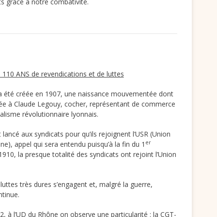
s grâce à notre combativité.
10 ANS de revendications et de luttes
 été créée en 1907, une naissance mouvementée dont
fiée à Claude Legouy, cocher, représentant de commerce
calisme révolutionnaire lyonnais.
 lancé aux syndicats pour qu’ils rejoignent l’USR (Union
er
e), appel qui sera entendu puisqu’à la fin du 1
910, la presque totalité des syndicats ont rejoint l’Union
uttes très dures s’engagent et, malgré la guerre,
ntinue.
, à l’UD du Rhône on observe une particularité : la CGT-