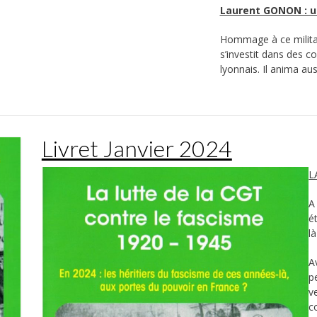
Laurent GONON : un
Hommage à ce militant
s’investit dans des c
lyonnais. Il anima aus
Livret Janvier 2024
L
A
é
l
A
p
v
c