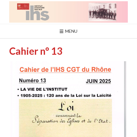
Skip
to
content
MENU
Cahier n° 13